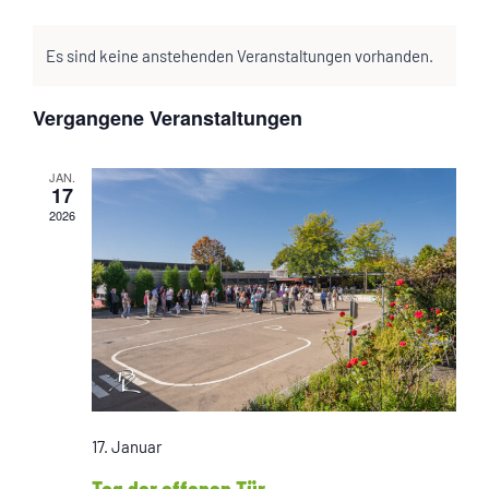
Datum
Ansic
Kalender
Suche
wählen.
Navig
Es sind keine anstehenden Veranstaltungen vorhanden.
von
und
Veranstaltungen
Ansichten,
Vergangene Veranstaltungen
Navigatio
JAN.
17
2026
17. Januar