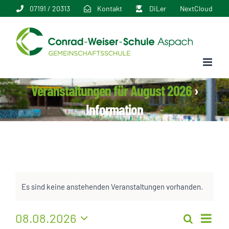
Zum
07191 / 20313
Kontakt
DiLer
NextCloud
Inhalt
springen
Veranstaltungen für August 2026
›
Information
Es sind keine anstehenden Veranstaltungen vorhanden.
Veran
08.08.2026
Suche
Veranstal
Monat