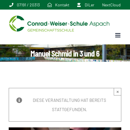
Zum
07191 / 20313
Kontakt
DiLer
NextCloud
Inhalt
springen
Manuel Schmid in 3 und 6
×
DIESE VERANSTALTUNG HAT BEREITS
STATTGEFUNDEN.