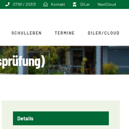
07191 / 20313
Kontakt
DiLer
NextCloud
SCHULLEBEN
TERMINE
DILER/CLOUD
sprüfung)
Details