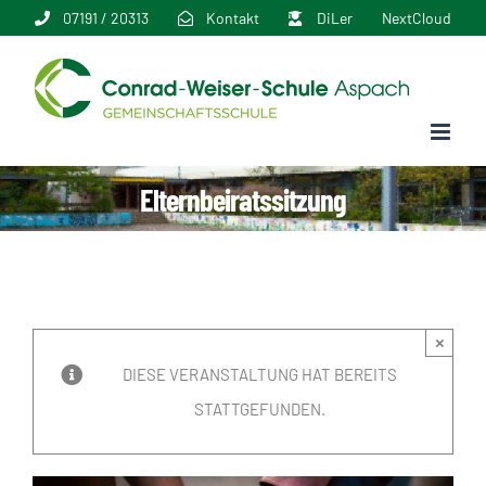
Zum
07191 / 20313
Kontakt
DiLer
NextCloud
Inhalt
springen
Elternbeiratssitzung
×
DIESE VERANSTALTUNG HAT BEREITS
STATTGEFUNDEN.