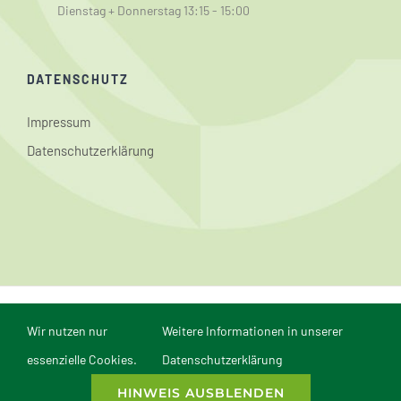
Dienstag + Donnerstag 13:15 - 15:00
DATENSCHUTZ
Impressum
Datenschutzerklärung
© Conrad-Weiser-Schule Aspach | Webmaster: Dominik
Wir nutzen nur
Weitere Informationen in unserer
Reichert | Webdesign und Realisierung in Mannheim durch
comvos - Internet
essenzielle Cookies.
Datenschutzerklärung
Agentur Mannheim
HINWEIS AUSBLENDEN