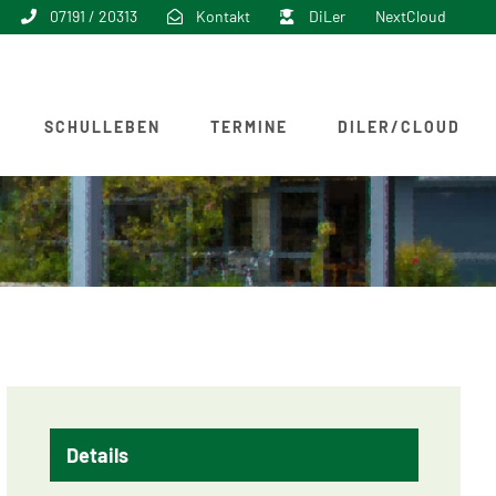
07191 / 20313
Kontakt
DiLer
NextCloud
SCHULLEBEN
TERMINE
DILER/CLOUD
Details