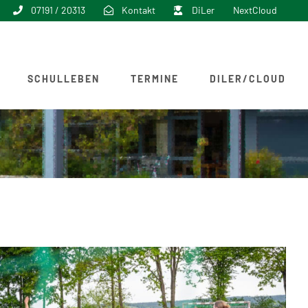
07191 / 20313
Kontakt
DiLer
NextCloud
SCHULLEBEN
TERMINE
DILER/CLOUD