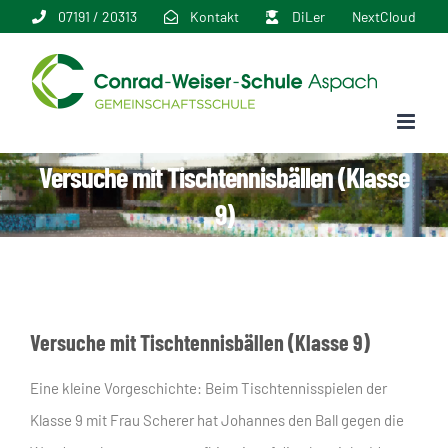
Zum
07191 / 20313
Kontakt
DiLer
NextCloud
Inhalt
springen
Versuche mit Tischtennisbällen (Klasse
9)
Versuche mit Tischtennisbällen (Klasse 9)
Eine kleine Vorgeschichte: Beim Tischtennisspielen der
Klasse 9 mit Frau Scherer hat Johannes den Ball gegen die