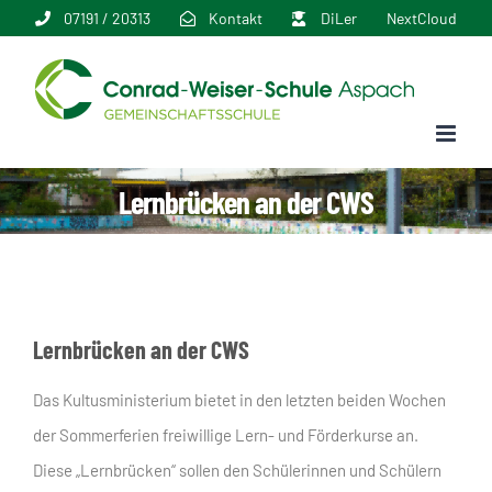
Zum
07191 / 20313
Kontakt
DiLer
NextCloud
Inhalt
springen
Lernbrücken an der CWS
Lernbrücken an der CWS
Das Kultusministerium bietet in den letzten beiden Wochen
der Sommerferien freiwillige Lern- und Förderkurse an.
Diese „Lernbrücken“ sollen den Schülerinnen und Schülern